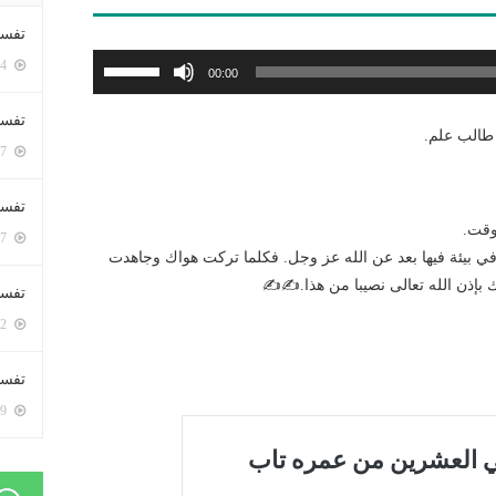
تفسي
استخدم
5414 زيارة
00:00
مفاتيح
الأسهم
تفسي
طالب علم.
أعلى/
5177 زيارة
أسفل
لزيادة
تفسير
أو
وقت.
5197 زيارة
خفض
 في بيئة فيها بعد عن الله عز وجل. فكلما تركت هواك وجاهدت
مستوى
إذن الله تعالى نصيبا من هذا.✍️✍️
تفسير
الصوت.
5082 زيارة
تفسير 
5199 زيارة