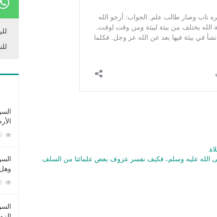
للر
للن
السؤ
الأر
253389 زيارة
اة.
لى الله عليه وسلم، فكيف نفسر عزوف بعض علمائنا من السلف
السؤ
وهل 
222688 زيارة
السؤ
الزو