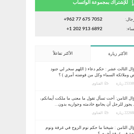
للإشتراك بمجموعة الواتساب
+962 77 675 7052
جال:
+1 202 913 6892
ساء:
الأكثر تفاعلاً
الأكثر زيارة
ال الثالث عشر : حكم دعاء ( اللهم سخر لي جنود
ض وملائكة السماء وكل من فوضته أمري ) ؟
الفتاوى
ال الثامن: أخت تسأل تقول ما معنى ما ملكت أيمانكم،
يجوز للرجل أن يجامع خادمته وجواريه بدون...
الفتاوى
ال الثامن : شيخنا ما حكم نوم الزوج في غرفة ونوم
جة في غرفة أخرى ؟