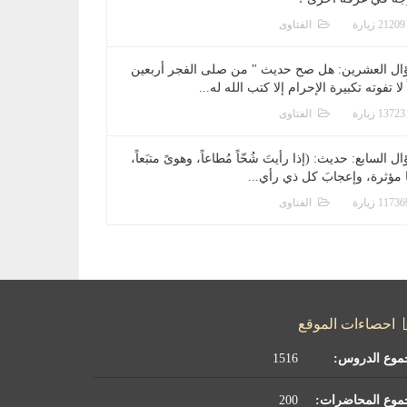
الفتاوى
ال العشرين: هل صح حديث " من صلى الفجر أربعين
 لا تفوته تكبيرة الإحرام إلا كتب الله له...
الفتاوى
ل السابع: حديث: (إذا رأيتَ شُحّاً مُطاعاً، وهوىً متبَعاً،
ا مؤثرة، وإعجابَ كل ذي رأي...
الفتاوى
احصاءات الموقع
موع الدروس:
1516
موع المحاضرات:
200