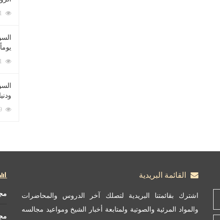
212091 زيارة
السؤ
يوماً
137231 زيارة
السؤا
ودني
117369 زيارة
القائمة البريدية
مج
اشترك بقائمتنا البريدية لتصلك آخر الدروس والمحاضرات
والمواد المرئية والصوتية ولمتابعة أخبار الشيخ ومواعيد مجالسه
مج