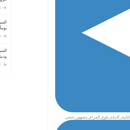
212076 زيارة
السؤ
يوماً
137218 زيارة
السؤا
ودني
117335 زيارة