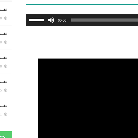
تفسي
استخدم
5398 زيارة
00:00
مفاتيح
الأسهم
تفسي
أعلى/
5160 زيارة
أسفل
لزيادة
تفسير
أو
5178 زيارة
خفض
مستوى
تفسير
الصوت.
5065 زيارة
تفسير 
5181 زيارة