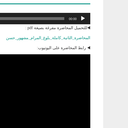
مشغل
00:00
الصوت
◀️للتحميل المحاضرة مفرغة بصيغة pdf :
المحاضرة_الثانية_كاملة_بلوغ_المرام_مشهور_حسن
◀️ رابط المحاضرة على اليوتيوب: