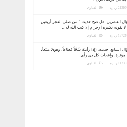
الفتاوى
ال العشرين: هل صح حديث " من صلى الفجر أربعين
 لا تفوته تكبيرة الإحرام إلا كتب الله له...
الفتاوى
ل السابع: حديث: (إذا رأيتَ شُحّاً مُطاعاً، وهوىً متبَعاً،
ا مؤثرة، وإعجابَ كل ذي رأي...
الفتاوى