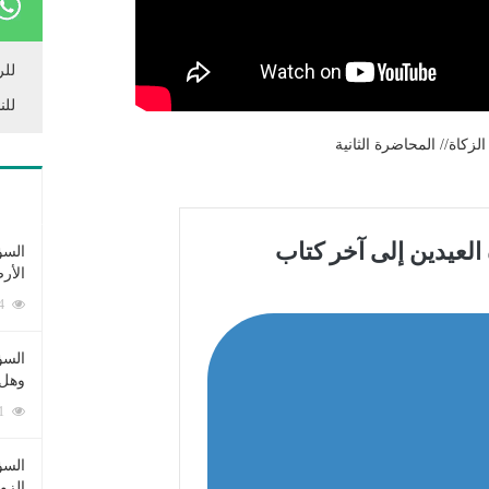
للر
للن
زكاة// المحاضرة الثانية
السؤ
الأر
253374 زيارة
السؤ
وهل 
222571 زيارة
السؤ
الزو