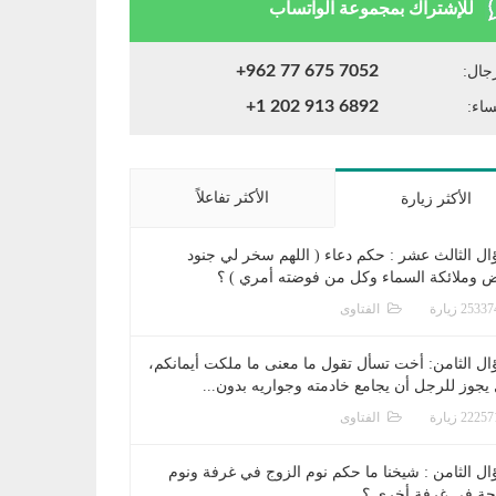
للإشتراك بمجموعة الواتساب
+962 77 675 7052
جال:
+1 202 913 6892
ساء:
الأكثر تفاعلاً
الأكثر زيارة
ال الثالث عشر : حكم دعاء ( اللهم سخر لي جنود
ض وملائكة السماء وكل من فوضته أمري ) ؟
الفتاوى
ال الثامن: أخت تسأل تقول ما معنى ما ملكت أيمانكم،
يجوز للرجل أن يجامع خادمته وجواريه بدون...
الفتاوى
ال الثامن : شيخنا ما حكم نوم الزوج في غرفة ونوم
جة في غرفة أخرى ؟