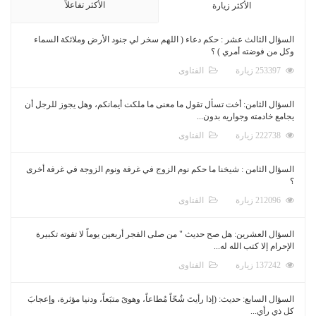
الأكثر تفاعلاً
الأكثر زيارة
السؤال الثالث عشر : حكم دعاء ( اللهم سخر لي جنود الأرض وملائكة السماء
وكل من فوضته أمري ) ؟
253397 زيارة
الفتاوى
السؤال الثامن: أخت تسأل تقول ما معنى ما ملكت أيمانكم، وهل يجوز للرجل أن
يجامع خادمته وجواريه بدون...
222738 زيارة
الفتاوى
السؤال الثامن : شيخنا ما حكم نوم الزوج في غرفة ونوم الزوجة في غرفة أخرى
؟
212096 زيارة
الفتاوى
السؤال العشرين: هل صح حديث " من صلى الفجر أربعين يوماً لا تفوته تكبيرة
الإحرام إلا كتب الله له...
137242 زيارة
الفتاوى
السؤال السابع: حديث: (إذا رأيتَ شُحّاً مُطاعاً، وهوىً متبَعاً، ودنيا مؤثرة، وإعجابَ
كل ذي رأي...