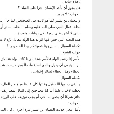
، هذه عبادة .
هل يجوز أن يأخذ الإنسان أجرًا على العبادة؟!
الجواب : لا يجوز .
والنعمان بن بشير كما هو ثابت في الصحيحين لما جاء إل
نحلة، فقال النبي صلى الله عليه وسلم : أنحلت سائر أولاد
: إني لا أشهد على زور!! في روايات متعددة .
هذه النحلة التي خص فيها الوالد هذا الولد مقابل برِّه لا
تكملة السؤال : بما يوجهنا فضيلتكم بهذا الخصوص ؟
جواب الشيخ :
الأمر إذا رضي الولد فالأمر عنده ، وإذا كان الولد هذا بارً
الوالد ينبغي أن يقول والدي أساء وأخطأ وهو لا يقصد هذه 
العطاء وهذا العطاء لسائر إخواني .
تكملة السؤال :
والدتي رحمها الله قبل وفاتها كان عندها مبلغ من المال، 
تعطيه لأخي، علما أننا كنا محتاجين إلى المال لمصاريف علا
جائز شرعًا أن يخص به أخي أم يجب توزيعه على الورثة 
الجواب :
تأمل معي حديث النعمان بن بشير مرة أخرى ، قال النبي