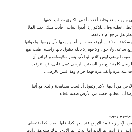
 منهن، وبعد وفاته أخذت أختي الكبرى تطالب بحقها.
عطى عطية وقال للذكور إذا أذنوا البنات ، فأنت ملك أختك المال
نظر هل ترجع أم لا ،فقط.
 مسكينة ، ولا تريد أن تفضح حالها أمام زوجها وآل زوجها ،وإخوانها
ربع ساعة، ولا حول ولا قوة إلا بالله فتقول بأنها راضية ،طيب ضع
راضية، الرضى ليس كلام، لو الأب يعلم بملابسات و قرائن أن
لرضى كلمة تنبع من الشفتين الرضى عمل قلبي، فإذا عرفت
ت مئة مرة وألف مرة فهذا حرام وهذا ليس بالرضى.
أرض من أخيها الأكبر وتقول أنا لست مسامحة والدي مع أنها
ا أن اعطائها حصة من الأرض صعبة للغاية.
الرسوم وغيره.
 الإفراز ، قيمة الأرض عند بيعها كذا، فلها نصيب كذا ،فتعطى
،وإذا أنت أيها الولد أيها الذكر أيها الإبن، أبوك صنع هذا وأنت