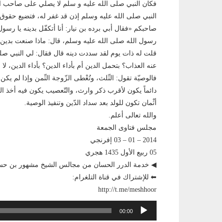
فكان النبي صلى الله عليه و سلم لا يصلي على صاحب الدي
النبي صلى الله عليه وسلم إذن قد غفر له، فتضيع حقوق 
صاحبكم «فقال أبي برده بن نيار: أنا أتكفّل بدينه يا رسو
رسول الله صلى الله عليه وسلم، قال: ماذا صنعت بدين 
قلت له ذات يوم لقد سددت دينه قال فقال: لي النبي صل
عنه العذاب؟ بتحمل الدين أم بأداء الدين؟ بأداء الدين، لا 
فالوصيّة تقول: الثّلث، وتُعْطى الزّوجة الثّمن وإذا لم يكن ل
دائماً يكون لأقرب ذكر وارث، والتّعصيب يكون فيه أخذ ال
أثْمان تكون للولد بعد سداد الدّين وتنفيذ الوصية.
والله تعالى أعلم.
مجلس فتاوى الجمعة
2014 – 01 – 03 إفرنجي
05 ربيع الأول 1435 هجري
◀ خدمة الدرر الحسان من مجالس الشيخ مشهور بن 
⬅ للإشتراك في قناة التلغرام:
http://t.me/meshhoor
مشغل
00:00
الصوت