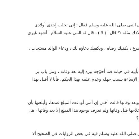
ى النبي صلى الله عليه وسلم فقال : إني نحلت إحدى أولادي
ك مثله ؟! قال : ( لا ) ، قال له النبي عليه السلام : أشهد غيري
 تشرع ، يكفيك رضاه ، ويكفيك دعاؤه لك ، ودعاء الوالد مستجاب .
ا بأبيه في حياته فما أحوّجه ببره إليه بعد وفاته ، ومن باب بر
الإساءة بسبب جهله وعدم علمه بهذا الحكم، فأنا لا أقبل بهذا
وبعد وفاتها قالت أختي إن أمي أودعت المبلغ عندها، وأبلغتها بأن
جها قبل وفاتها ولم نعرف بوجود هذا المبلغ إلا بعد وفاتها ، هل
؟
 صلى الله عليه وسلم فيه في بعض الروايات في الصحيح ألا