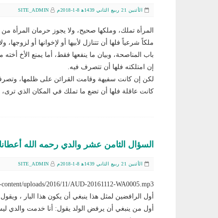
الأثنين 21 ربيع الثاني 1439ﻫ 8-1-2018م
SITE_ADMIN
المرأة تملك، وملكها صحيح، ولا يجوز حرمان المرأة من ا
ملكاً شرعياً فلها أن تتنازل لأبيها أو لإخوانها أو لزوجها، 
باب المناصحة، وبيان ما ينفعها فقط، أما يمنع الأخ أخت
إن امتلكته فلها أن تتصرف فيه.
لكن إن كانت سفيهة وقامت القرائن على ظلمها، وتصرفت
كانت عاقلة فلها أن تضع ما تملك في المكان الذي ترى، ول
السؤال الثامن عشر والدي رحمه الله أعطانا 
الأثنين 21 ربيع الثاني 1439ﻫ 8-1-2018م
SITE_ADMIN
/wp/wp-content/uploads/2016/11/AUD-20161112-WA0005.mp3
أول الرافضين لمثل هذا ينبغي أن يكون هذا البار ، ويقول 
أول من ينبغي أن يرفض الولد يقول: أنا خدمت والدي ليس 