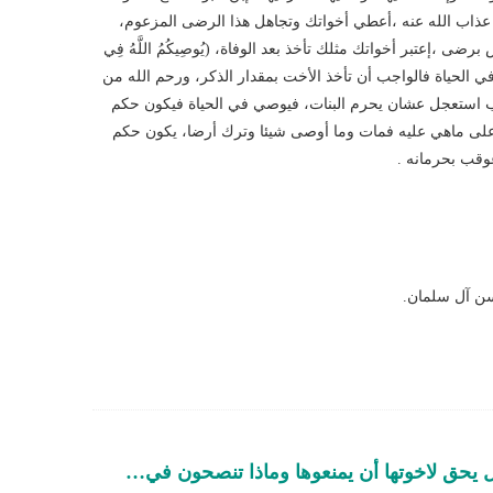
عد عذاب الله عنه ،أعطي أخواتك وتجاهل هذا الرضى المزعوم،
 ،إعتبر أخواتك مثلك تأخذ بعد الوفاة، (يُوصِيكُمُ اللَّهُ فِي
ذا كانت الوصية في الحياة فالواجب أن تأخذ الأخت بمقدار الذكر، ورحم الله من
ب استعجل عشان يحرم البنات، فيوصي في الحياة فيكون حكم
ر على ماهي عليه فمات وما أوصى شيئا وترك أرضا، يكون حكم
وقب بحرمانه .
ن آل سلمان.
ل يحق لاخوتها أن يمنعوها وماذا تنصحون في…