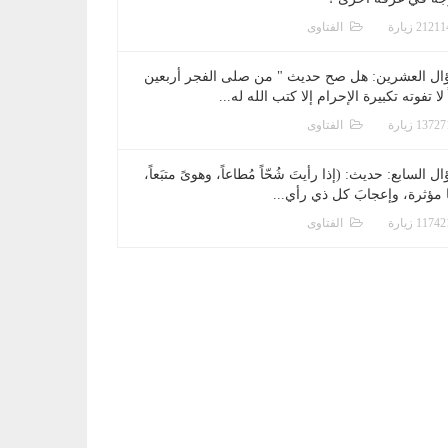
الفتاوى
ال العشرين: هل صح حديث " من صلى الفجر أربعين
 لا تفوته تكبيرة الإحرام إلا كتب الله له...
الفتاوى
ل السابع: حديث: (إذا رأيتَ شُحّاً مُطاعاً، وهوىً متبَعاً،
ا مؤثرة، وإعجابَ كل ذي رأي...
الفتاوى