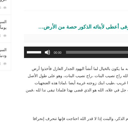
الأسهم
212114 زيارة
أعلى/
أسفل
السؤ
فى أعطى لأبنائه الذكور حصة من الأرض…
لزيادة
يوماً
أو
137271 زيارة
خفض
مستوى
استخدم
السؤا
00:00
الصوت.
ودني
مفاتيح
الأسهم
117421 زيارة
ا يكون بالخيال لما أنشأ اليهود الجدار العازل فأخذوا أرض
أعلى/
بالله راح نصيب البنات ،راح نصيب البنات، وهو على طول الأصل
أسفل
غريب ،طيب ابنك زوجته غريبة أيضا ،لماذا هذه العنجهيات
لزيادة
جل في علاه، الله هو الذي قضى بهذا فلماذا تبقى ندا لله ،فمن
أو
خفض
مستوى
الصوت.
الذكر، والبنت إذا لا قدر الله احتاجت فإنها تنحرف إنحرافا