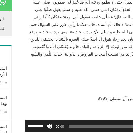
ن؛ حتى لا يطمع ورثته أنه قد غُفِرَ له؛ فيقولون صلى عليه
الخلق ،فكان النبي صلى الله عليه و سلم يقول صلّوا على
ل الله، قال: فصلّى عليه» فيقول أبي بردة: «فكان كلّما رآني
للر
عمك؟ قال: لم أسدّه، قال: فكلما رآني كرر علي السؤال حتى
للن
ى الله عليه و سلم الان بردت جلدته». متى بردت جلدته ورفع
بأن يجد رجلا يقول أنا أسدّ عنك، العبرة بالسّداد الحقيقي للدين
ه من الورثه إلا الزوجة والولد، فالولد يُعُصِّب أباه والتَّعْصيب
زّائد من نصيب أصحاب الفروض، الزّوجة أخذت الثُّمن والسَّبع
السؤ
الأر
253415 زيارة
السؤ
حسن آل سلمان. ✍✍
وهل 
222848 زيارة
استخدم
السؤ
00:00
مفاتيح
الزو