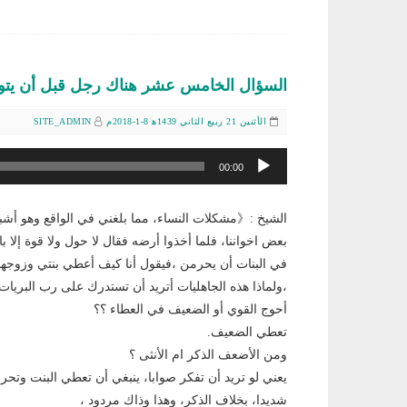
السؤال الخامس عشر هناك رجل قبل أن يتو
الأثنين 21 ربيع الثاني 1439ﻫ 8-1-2018م
SITE_ADMIN
مشغل
00:00
الصوت
الشيخ :《مشكلات النساء، مما بلغني في الواقع وهو أشبه م
بعض اخواننا، فلما أخذوا أرضه فقال لا حول ولا قوة إلا 
في البنات أن يحرمن ،فيقول أنا كيف أعطي بنتي وزوجها 
،ولماذا هذه الجاهليات أتريد أن تستدرك على رب البريات 
أحوج القوي أو الضعيف في العطاء ؟؟
تعطي الضعيف.
ومن الأضعف الذكر ام الأنثى ؟
يعني لو تريد أن تفكر صوابا، ينبغي أن تعطي البنت وتحرم 
شديدا، بخلاف الذكر، وهذا وذاك مردود ،