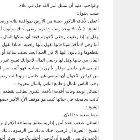
والواجب علينا أن نمتثل أمر الله جل في علاه.
طيب ،يقول:
أعطى لأبنائه الذكور حصة من الأرض بموافقة بناته ورضى
الشيخ:《 لأنه لا يوجد رضا، إذا تريد رضى أختك، وأبوك أ
وقل لها إذا رضيت رجعي لأخوكِ، فبعد أن تملكها المال ت
أما وهي لا تأخذ شيئا فإنها تقول بأنها راضية، فماذا تقول
يقطعوها ولا يأتون اليها إلا في العيد العيد نصف ساعة أو 
المال بين يديها وقل لها رجعي المال لأخوانك تصبح غير 
الرضى غير حاصل -وقلن بأنهن راضيات- فهو آثم، ليس ا
من قرائن الأحوال أن الرضى غير حاصل، ولو قالت رضي
وحب الناس للمال و طمع الناس بالمال معروف .
السائل :وبعد وفاته أخذت الأخت الكبرى تطالب بقطعة ال
كانت سامحته في حياتها كيف هو موقف الأخ الأكبر خصوص
الشيخ :
طبعا صعبة جدا الآن.
السائل: صعب لعدة أمور إدارية تتعلق بمساحة الإفراز و
الشيخ : العبرة أن تُرضى اختك ،دعك من الرسوم، دعك من
الأخت وتُرضى ،العبرة أن تُرضي أختك وتُرضي سائر أخواتك 