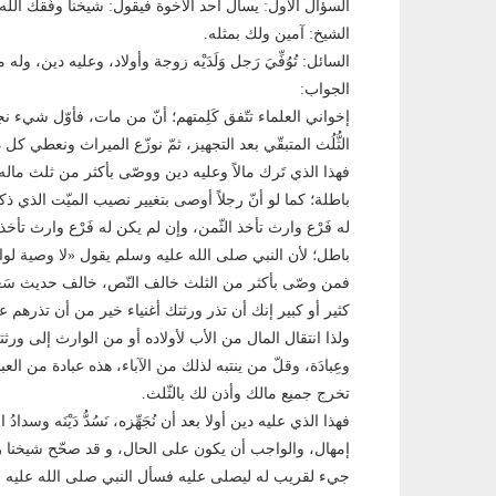
السؤال الأول: يسأل أحد الأخوة فيقول: شيخنا وفّقك الل
الشيخ: آمين ولك بمثله.
السائل: تُوُفِّيَ رَجل وَلَدَيْه زوجة وأولاد، وعليه دين، 
الجواب:
إخواني العلماء تتّفق كَلِمتهم؛ أنّ من مات، فأوّل شيء نجهّزه 
الثُّلُث المتبقّي بعد التجهيز، ثمّ نوزّع الميراث ونعطي كل
فهذا الذي تَرك مالاً وعليه دين ووصّى بأكثر من ثلث ما
باطلة؛ كما لو أنّ رجلاً أوصى بتغيير نصيب الميّت الذي ذكره
له فَرْع وارث تأخذ الثّمن، وإن لم يكن له فَرْع وارث تأخذ 
باطل؛ لأن النبي صلى الله عليه وسلم يقول «لا وصية ل
فمن وصّى بأكثر من الثلث خالف النّص، خالف حديث سَعد 
كثير أو كبير إنك أن تذر ورثتك أغنياء خير من أن تذرهم ع
ولذا انتقال المال من الأب لأولاده أو من الوارث إلى و
وعِبادَة، وقلّ من ينتبه لذلك من الآباء، هذه عبادة من ا
تخرج جميع مالك وأذن لك بالثّلث.
فهذا الذي عليه دين أولا بعد أن نُجَهِّزه، نَسُدُّ دَيْنَه وس
إمهال، والواجب أن يكون على الحال، و قد صحّح شيخنا رح
جيء لقريب له ليصلى عليه فسأل النبي صلى الله عليه و