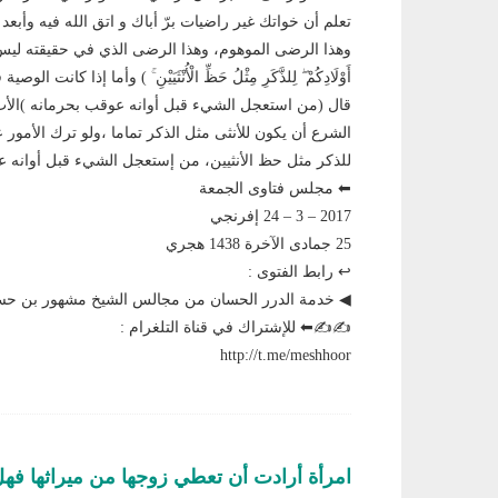
تعلم أن خواتك غير راضيات برّ أباك و اتق الله فيه وأب
وهذا الرضى الموهوم، وهذا الرضى الذي في حقيقته ليس برضى
أَوْلَادِكُمْ ۖ لِلذَّكَرِ مِثْلُ حَظِّ الْأُنْثَيَيْنِ ۚ ) وأما إ
قال (من استعجل الشيء قبل أوانه عوقب بحرمانه )الأ
الشرع أن يكون للأنثى مثل الذكر تماما ،ولو ترك الأمو
للذكر مثل حظ الأنثيين، من إستعجل الشيء قبل أوانه ع
⬅ مجلس فتاوى الجمعة
2017 – 3 – 24 إفرنجي
25 جمادى الآخرة 1438 هجري
↩ رابط الفتوى :
◀ خدمة الدرر الحسان من مجالس الشيخ مشهور بن حس
✍✍⬅ للإشتراك في قناة التلغرام :
http://t.me/meshhoor
امرأة أرادت أن تعطي زوجها من ميراثها فه