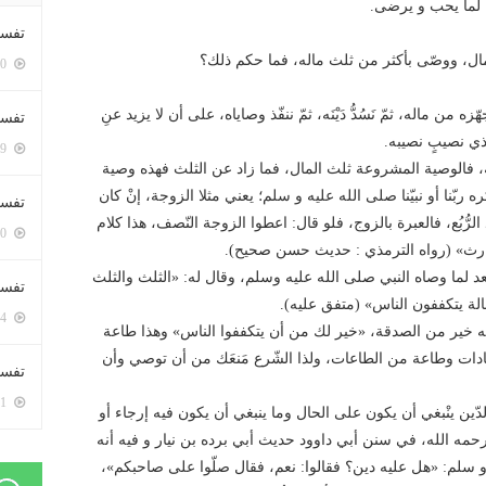
ه لما يحب و يرضى.
تفسي
وله مال، ووصّى بأكثر من ثلث ماله، فما حكم ذلك؟
5450 زيارة
من ماله، ثمّ نَسُدُّ دَيْنَه، ثمّ ننفّذ وصاياه، على أن لا يزيد عنِ
تفسي
 ذي نصيبٍ نصيبه.
5209 زيارة
له، فالوصية المشروعة ثلث المال، فما زاد عن الثلث فهذه وصية
 ربّنا أو نبيّنا صلى الله عليه و سلم؛ يعني مثلا الزوجة، إنْ كان
تفسير
الرُّبُع، فالعبرة بالزوج، فلو قال: اعطوا الزوجة النّصف، هذا كلام
5230 زيارة
وارث» (رواه الترمذي : حديث حسن صحيح).
لما وصاه النبي صلى الله عليه وسلم، وقال له: «الثلث والثلث
تفسير
الة يتكففون الناس» (متفق عليه).
5114 زيارة
رثته خير من الصدقة، «خير لك من أن يتكففوا الناس» وهذا طاعة
لعبادات وطاعة من الطاعات، ولذا الشّرع مَنعَك من أن توصي وأن
تفسير 
5231 زيارة
دادُ الدّين ينْبغي أن يكون على الحال وما ينبغي أن يكون فيه إرجاء أو
مه الله، في سنن أبي داوود حديث أبي برده بن نيار و فيه أنه
 سلم: «هل عليه دين؟ فقالوا: نعم، فقال صلّوا على صاحبكم»،