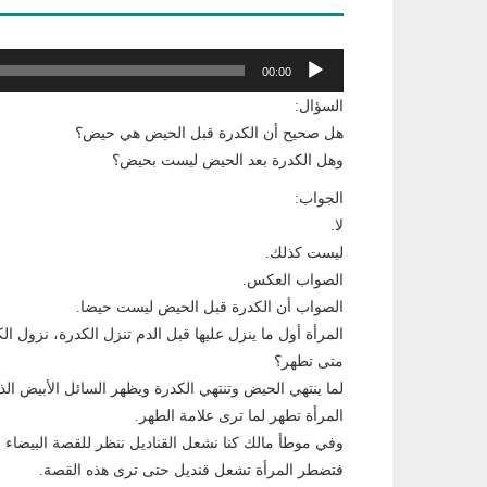
مشغل
00:00
الصوت
السؤال:
هل صحيح أن الكدرة قبل الحيض هي حيض؟
وهل الكدرة بعد الحيض ليست بحيض؟
الجواب:
لا.
ليست كذلك.
الصواب العكس.
الصواب أن الكدرة قبل الحيض ليست حيضا.
المرأة أول ما ينزل عليها قبل الدم تنزل الكدرة، نزول ال
متى تطهر؟
لما ينتهي الحيض وتنتهي الكدرة ويظهر السائل الأبيض ال
المرأة تطهر لما ترى علامة الطهر.
وفي موطأ مالك كنا نشعل القناديل ننظر للقصة البيضاء ا
فتضطر المرأة تشعل قنديل حتى ترى هذه القصة.