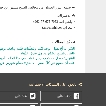
⬅ خدمة الدرر الحسان من مجالس الشيخ مشهور بن ح
📥 للاشتراك:
• واتس آب: ‎+962-77-675-7052
• تلغرام: t.me/meshhoor
تصفّح المقالات
السّؤال: أخٌ يقول: توجد كُتُب ومُجلّدات قيِّمَة ونافِعَة توضع في 
بالغُبار ونَسيجِ العنْكَبوت، هل يجوزُ أخذُها؟
السّؤال: حصل حادث مع رجل فمات في هذا الحادث أربعة 
عليه أن يصوم عن كلّ نفس، أم يجزئ صيام شهرين عن ا
تابعونا على الشبكات الاجتماعية
9336 متابع
937 متابع