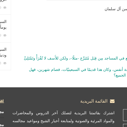
212079 زيارة
سن آل سلمان
السؤ
يوماً
137219 زيارة
السؤا
ودني
المساجد مِن قِبَل مُتَبَرِّع -مثلًا-، ولكن للأَسف لا تُقْرَأْ وتَمْتَلِئْ
117343 زيارة
أنفس، وكان هذا قديمًا في السبعينيّات، فصام شهرين، فهل
لجميع؟
القائمة البريدية
مج
اشترك بقائمتنا البريدية لتصلك آخر الدروس والمحاضرات
والمواد المرئية والصوتية ولمتابعة أخبار الشيخ ومواعيد مجالسه
مج