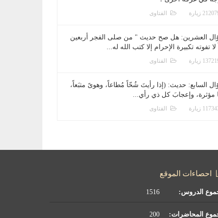
الفتاوى
ال العشرين: هل صح حديث " من صلى الفجر أربعين
 لا تفوته تكبيرة الإحرام إلا كتب الله له...
الفتاوى
ل السابع: حديث: (إذا رأيتَ شُحّاً مُطاعاً، وهوىً متبَعاً،
ا مؤثرة، وإعجابَ كل ذي رأي...
الفتاوى
احصاءات الموقع
موع الدروس:
1516
موع المحاضرات:
200