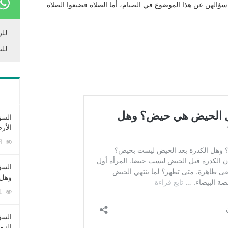
 سؤالهن عن هذا الموضوع في الصيام، أما الصلاة فضيعوا الصلاة.
للر
للن
السؤ
الأر
253378 زيارة
السؤ
وهل 
222601 زيارة
السؤ
الزو