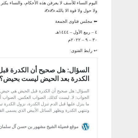
اليوم النساء للأسف لا يعرفن هذه الأحكام، والنساء يكثر
ولا حول ولا قوة الا بالله.✍️✍️
⬅ مجلس فتاوى الجمعة
٤ – ربيع الأول – ١٤٤٤هـ
٣٠ – ٩ – ٢٠٢٢م
↩ رابط الفتوى: