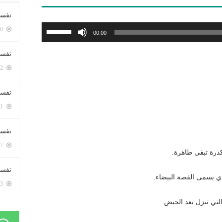
تفسي
استخدم
5400 زيارة
00:00
مفاتيح
الأسهم
تفسي
أعلى/
5162 زيارة
أسفل
لزيادة
تفسير
أو
5181 زيارة
خفض
مستوى
تفسير
الصوت.
5067 زيارة
كدرة تبقى طاهرة.
تفسير 
ذي يسمى القصة البيضاء.
5183 زيارة
لتي تنزل بعد الحيض.