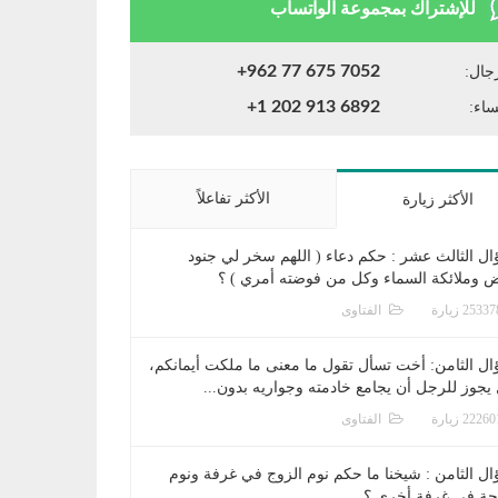
للإشتراك بمجموعة الواتساب
+962 77 675 7052
جال:
+1 202 913 6892
ساء:
الأكثر تفاعلاً
الأكثر زيارة
ال الثالث عشر : حكم دعاء ( اللهم سخر لي جنود
ض وملائكة السماء وكل من فوضته أمري ) ؟
الفتاوى
ال الثامن: أخت تسأل تقول ما معنى ما ملكت أيمانكم،
يجوز للرجل أن يجامع خادمته وجواريه بدون...
الفتاوى
ال الثامن : شيخنا ما حكم نوم الزوج في غرفة ونوم
جة في غرفة أخرى ؟