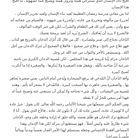
أقبح ذاك الإنسان الذي تسترخي همته وتزول همته ويصبح عبداً لشهوته ، ما أقبح
هذا الإنسان.
لذا من معاني مدرسة رمضان العظيمة تُعيد بناء الإنسان وتُعيد تحرير الإنسان ،
تُحررهُ من مألوفه وتحررهُ من عادته ،؛وتُحررهُ من شهوته ، فالصيام من عجائبه أنه
منع وأذِن ، يعني أذِن لك في الطعام والشراب،لكن في غير الوقت المألوف ،
فالشرع لا يريد أن يُعاقبك ، الشرع يُريد أن تُعيد برمجة نفسك .
الدُخان يحتاج إلى صبر ومُصابرة ، كل من قال لك أُترُك الدخان بالتدريج هو كذاب ،
فهو علاج غير ناجح ، وعلاج غير صحيح ؛ فالعلاج الصحيح أن تَترك الدخان من أجل
الله ، وتستشعر بالأجر والثواب من عند الله عز وجل .
الدُخان حرام بَيَّنا حُرمته في هذا المجلس ، لكن مُصيبة الدخان الكبرى من ناحية
شرعية أنَّ صاحبه يَألَفُه ، ويفعل هذه الصغيرة ولا يُنكرها ، والصغيرة إذا ما أُنكرت
تُصبح كبيرة .
وآفة الدُخان أنَّ المُدخن قد يرفع السيجارة ويُدخن أمام الناس، يعني صغيرة يُجاهر
بها ، والصغيرة متى جاهرتَ بها أصبحت كبيرة ، فالمُدخن لا يشعر أنه يأثم ، وهذه
مُصيبة من المصائب ، وكُل شيء تحتاجه ولا يُمكن أن تستغني عنه وتصبح عبداً له
فهذا أمر ينبغي للحرِّ أن لا يفعله.
ومن الحِكَم التي سمعتُها من شيخنا الألباني رحمه اللّه تعالى كان يقول : خيرُ عادة
أن لا تُؤسِرَك عادة، أحسن عادة لك أن لا تكون لك عادة ، فالأخ الذي يقول : أنا لا
أستطيع ترك الدخان هو ظَلَمَ نفسه، والله خلق له إرادة وخلقه على وجهٍ، الدُخان
شيء طارئٌ عليه وليس أصلاً ، فهو يستطيع أن يتركه لكن هذا الإدمان وهذا
المساس أفقدهُ الإحساس وجعله يستسلمَ لهذا الأمر الضار نفسياً وبدنياً ومالياً
وأُسرياً ومزاجياً .