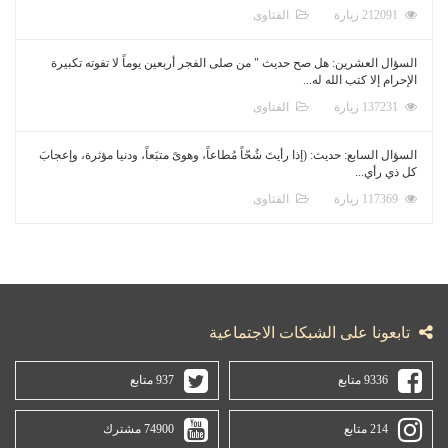
212091 زيارة
الفتاوى
السؤال العشرين: هل صح حديث " من صلى الفجر أربعين يوماً لا تفوته تكبيرة
الإحرام إلا كتب الله له...
137231 زيارة
الفتاوى
السؤال السابع: حديث: (إذا رأيتَ شُحّاً مُطاعاً، وهوىً متبَعاً، ودنيا مؤثرة، وإعجابَ
كل ذي رأي...
117369 زيارة
الفتاوى
تابعونا على الشبكات الاجتماعية
9336 متابع
937 متابع
214 متابع
74900 مشترك