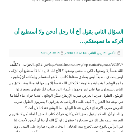
السؤال الثاني يقول أخ أنا رجل أدخن ولا أستطيع أن
أتركه ما نصيحتكم…
الأثنين 21 ربيع الثاني 1439ﻫ 8-1-2018م
SITE_ADMIN
http://meshhoor.com/wp/wp-content/uploads/2016/07/س-2.mp3الجواب : لا يُكلِّف
اللهُ نفساً إلا وسعها ، لكن ما معنى وسعها ؟ الأخ لمَّا قال : أنا لا أستطيع أن أترُكه ،
ليس بصادق ، طبعاً ليس بصادق معناها كاذب ، لا هو استسلم وبإمكانه أن يُقاوم ،
ما هو الوِسْع ؟ هذه آية مظلومة : لا يُكلف الله نفساً إلا وسعها آية مظلومة ، كثيرٌ من
الناس يستدلون بها على غير وجهِها ، عُلماء الرياضيات لمَّا يقولون وسع قالوا
الوِسْع : الطول ضرب العرض ضرب الإرتفاع يتبيَّن الوِسْع ، عندنا خزان ماء قُلنا ما
هي سِعَة هذا الخزان ؟ كيف عُلماء الرياضيات يعرفون ؟ يضربون الطول ضرب
العرض ضرب الإرتفاع فيكون عندنا الوِسْع ، ما الوِسْع عندك الآن أنت ؟
والله لو أنَّ الله كما يقول بعض الأمريكان، قرأتُ كتاب لبعض عُلماء أمريكا مُترجم
للعربية اسمه هل لك في سيجارة؟ فيقول : لو أنَّ الله أرادنا أن نُدخن لأحدث لنا
في الرأس نافوخ حتى يُخرج منه الدخان ، الدخان شيء طارئ على البدن ، وما