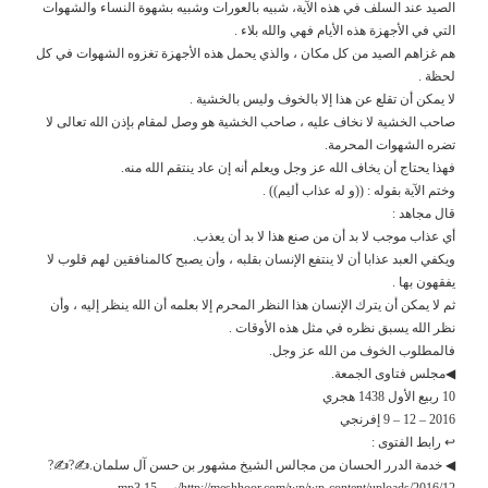
الصيد عند السلف في هذه الآية، شبيه بالعورات وشبيه بشهوة النساء والشهوات
التي في الأجهزة هذه الأيام فهي والله بلاء .
هم غزاهم الصيد من كل مكان ، والذي يحمل هذه الأجهزة تغزوه الشهوات في كل
لحظة .
لا يمكن أن تقلع عن هذا إلا بالخوف وليس بالخشية .
صاحب الخشية لا نخاف عليه ، صاحب الخشية هو وصل لمقام بإذن الله تعالى لا
تضره الشهوات المحرمة.
فهذا يحتاج أن يخاف الله عز وجل ويعلم أنه إن عاد ينتقم الله منه.
وختم الآية بقوله : ((و له عذاب أليم)) .
قال مجاهد :
أي عذاب موجب لا بد أن من صنع هذا لا بد أن يعذب.
ويكفي العبد عذابا أن لا ينتفع الإنسان بقلبه ، وأن يصبح كالمنافقين لهم قلوب لا
يفقهون بها .
ثم لا يمكن أن يترك الإنسان هذا النظر المحرم إلا بعلمه أن الله ينظر إليه ، وأن
نظر الله يسبق نظره في مثل هذه الأوقات .
فالمطلوب الخوف من الله عز وجل.
◀مجلس فتاوى الجمعة.
10 ربيع الأول 1438 هجري
2016 – 12 – 9 إفرنجي
↩ رابط الفتوى :
◀ خدمة الدرر الحسان من مجالس الشيخ مشهور بن حسن آل سلمان.✍?✍?
http://meshhoor.com/wp/wp-content/uploads/2016/12/س-15.mp3