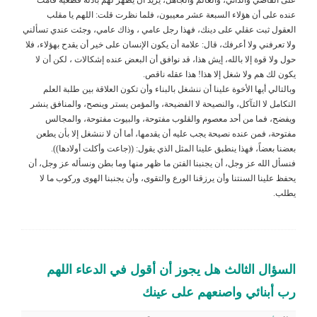
عنده على أن هؤلاء السبعة عشر معيبون، فلما نظرت قلت: اللهم يا مقلب
العقول ثبت عقلي على دينك، فهذا رجل عامي ، وذاك عامي، وجئت عندي تسألني
ولا تعرفني ولا أعرفك، قال: علامة أن يكون الإنسان على خير أن يقدح بهؤلاء، فلا
حول ولا قوة إلا بالله، إيش هذا، قد نوافق أن البعض عنده إشكالات ، لكن أن لا
يكون لك هم ولا شغل إلا هذا! هذا عقله ناقص.
وبالتالي أيها الأخوة علينا أن ننشغل بالبناء وأن تكون العلاقة بين طلبة العلم
التكامل لا التآكل، والنصيحة لا الفضيحة، والمؤمن يستر وينصح، والمنافق ينشر
ويفضح، فما من أحد معصوم والقلوب مفتوحة، والبيوت مفتوحة، والمجالس
مفتوحة، فمن عنده نصيحة يجب عليه أن يقدمها، أما أن لا ننشغل إلا بأن يطعن
بعضنا بعضاً، فهذا ينطبق علينا المثل الذي يقول: ((جاعت وأكلت أولادها)).
فنسأل الله عز وجل، أن يجنبنا الفتن ما ظهر منها وما بطن ونسأله عز وجل، أن
يحفظ علينا السنتنا وأن يرزقنا الورع والتقوى، وأن يجنبنا الهوى وركوب ما لا
يطلب.
السؤال الثالث هل يجوز أن أقول في الدعاء اللهم
رب أبنائي واصنعهم على عينك