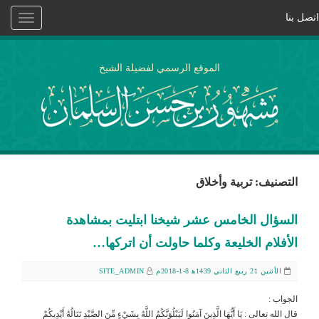
اتصل بنا
Toggle
vigation
الموقع الرسمي لفضيلة الشيخ
التصنيف: تربية وأخلاق
السؤال الخامس عشر شيخنا ابتليت بمشاهدة
الأفلام الخليعة وكلما حاولت أن اتركها…
الأثنين 21 ربيع الثاني 1439ﻫ 8-1-2018م
SITE_ADMIN
الجواب :
قال الله تعالى : يَا أَيُّهَا الَّذِينَ آمَنُوا لَيَبْلُوَنَّكُمُ اللَّهُ بِشَيْءٍ مِّنَ الصَّيْدِ تَنَالُهُ أَيْدِيكُمْ