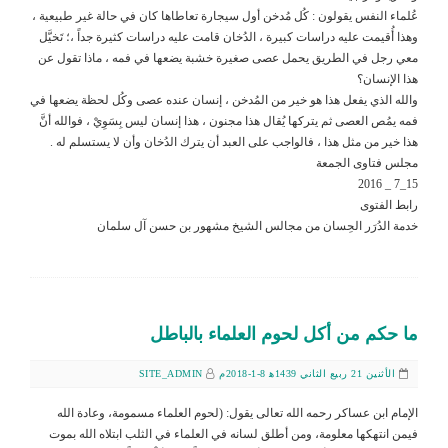
عُلماء النفس يقولون : كُل مُدخن أول سيجارة تعاطاها كان في حالة غير طبيعية ،
وهذا أُقيمت عليه دراسات كبيرة ، الدُخان قامت عليه دراسات كثيرة جداً ،؛ تَخيَّل
معي رجل في الطريق يحمل عصى صغيرة خشبة يضعها في فمه ، ماذا تقول عن
هذا الإنسان؟
والله الذي يفعل هذا هو خير من المُدخن ، إنسان عنده عصى وكُل لحظة يضعها في
فمه يمُص العصى ثم يتركها يُقال هذا مجنون ، هذا إنسان ليس بِسَوِيْ ، فوالله أنَّ
هذا خير من مثل هذا ، فالواجب على العبد أن يترك الدُخان وأن لا يستسلم له .
مجلس فتاوى الجمعة
15_7 _ 2016
رابط الفتوى
خدمة الدُرَر الحِسان من مجالس الشيخ مشهور بن حسن آل سلمان
ما حكم من أكل لحوم العلماء بالباطل
الأثنين 21 ربيع الثاني 1439ﻫ 8-1-2018م
SITE_ADMIN
الإمام ابن عساكر رحمه الله تعالى يقول: (لحوم العلماء مسمومة، وعادة الله
فيمن انتهكها معلومة، ومن أطلق لسانه في العلماء في الثلب ابتلاه الله بموت