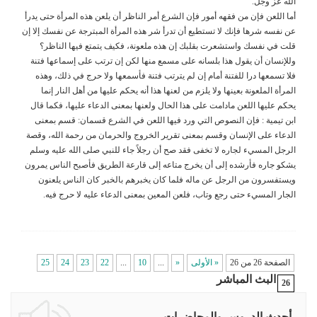
الله عز وجل.
أما اللعن فإن من فقهه أمور فإن الشرع أمر الناظر أن يلعن هذه المرأة حتى يدرأ
عن نفسه شرها فإنك لا تستطيع أن تدرأ شر هذه المرأة المبترجة عن نفسك إلا إن
قلت في نفسك واستشعرت بقلبك إن هذه ملعونة، فكيف يتمتع فيها الناظر؟
وللإنسان أن يقول هذا بلسانه على مسمع منها لكن إن ترتب على إسماعها فتنة
فلا تسمعها درا للفتنة أمام إن لم يترتب فتنة فأسمعها ولا حرج في ذلك، وهذه
المرأة الملعونة بعينها ولا يلزم من لعنها هذا أنه يحكم عليها من أهل النار إنما
يحكم عليها اللعن مادامت على هذا الحال ولعنها بمعنى الدعاء عليها، فكما قال
ابن تيمية : فإن النصوص التي ورد فيها اللعن في الشرع قسمان: قسم بمعنى
الدعاء على الإنسان وقسم بمعنى تقرير الخروج والحرمان من رحمة الله، وقصة
الرجل المسيء لجاره لا تخفى فقد صح أن رجلاً جاء للنبي صلى الله عليه وسلم
يشكو جاره فأرشده إلى أن يخرج متاعه إلى قارعة الطريق فأصبح الناس يمرون
ويستفسرون من الرجل عن ماله فلما كان يخبرهم بالخبر كان الناس يلعنون
الجار المسيء حتى رجع وتاب، فلعن المعين بمعنى الدعاء عليه لا حرج فيه.
الصفحة 26 من 26
« الأولى
«
...
10
...
22
23
24
25
البث المباشر
26
أحدث الدروس والمحاضرات