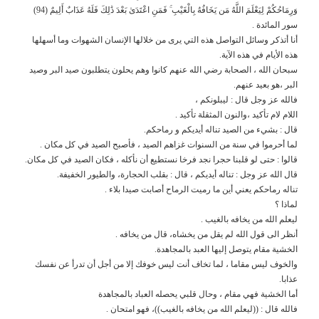
وَرِمَاحُكُمْ لِيَعْلَمَ اللَّهُ مَن يَخَافُهُ بِالْغَيْبِ ۚ فَمَنِ اعْتَدَىٰ بَعْدَ ذَٰلِكَ فَلَهُ عَذَابٌ أَلِيمٌ (94)
سور المائدة .
أنا أتذكر وسائل التواصل هذه التي يرى من خلالها الإنسان الشهوات وما أسهلها
هذه الأيام في هذه الآية.
سبحان الله ، الصحابة رضي الله عنهم كانوا وهم يحلون يتطلبون صيد البر وصيد
البر ،هو بعيد عنهم.
فالله عز وجل قال : ليبلونكم ،
اللام لام تأكيد ،والنون المثقلة تأكيد .
قال : بشيء من الصيد تناله أيديكم و رماحكم.
لما أحرموا في سنة من السنوات غزاهم الصيد ، فأصبح الصيد في كل مكان .
قالوا : حتى لو قلبنا حجرا نجد فرخا نستطيع أن نأكله ، فكان الصيد في كل مكان.
قال الله عز وجل : تناله أيديكم ، قال : بقلب الحجارة، والطيور الخفيفة.
تناله رماحكم يعني أين ما رميت الرماح أصابت صيدا بلاء .
لماذا ؟
ليعلم الله من يخافه بالغيب .
أنظر الى قول الله لم يقل من يخشاه، قال من يخافه .
الخشية مقام يتوصل إليها العبد بالمجاهدة.
والخوف ليس مقاما ، لما تخاف أنت ليس خوفك إلا من أجل أن تدرأ عن نفسك
عذابا.
أما الخشية فهي مقام ، وحال قلبي يحصله العباد بالمجاهدة
فالله قال : ((ليعلم الله من يخافه بالغيب))، فهو امتحان .