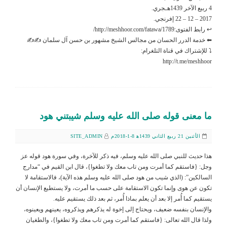
4 ربيع الآخر 1439هـجري.
2017 – 12 – 22 إفرنجي.
↩ رابط الفتوى:http://meshhoor.com/fatawa/1789/
⬅ خدمة الدرر الحسان من مجالس الشيخ مشهور بن حسن آل سلمان ✍✍
⤵ للإشتراك في قناة التلغرام:
http://t.me/meshhoor
ما معنى قوله صلى الله عليه وسلم شيبتني هود
الأثنين 21 ربيع الثاني 1439ﻫ 8-1-2018م
SITE_ADMIN
هذا حديث للنبي صلى الله عليه وسلم، فيه ذكر للآخرة، وفي سورة هود قوله عز
وجل: {فاستقم كما أمرت ومن تاب معك ولا تطغوا}، قال ابن القيم في “مدارج
السالكين”: (الذي شيب من هود صلى الله عليه وسلم هذه الآية)، فالاستقامة لا
تكون عن هوى وإنما تكون الاستقامة على حسب ما أمرت، ولا يستطيع الإنسان أن
يستقيم كما أُمر إلا بعد أن يعلم بماذا أُمر، ثم بعد ذلك يستقيم عليه.
والإنسان بنفسه ضعيف، ويحتاج إلى إخوة له يذكرهم ويذكروه، يعينهم ويعينوه،
ولذا قال الله تعالى: {فاستقم كما أمرت ومن تاب معك ولا تطغوا}، والطغيان