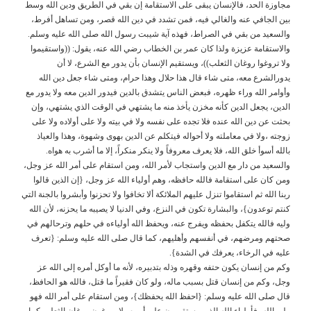
مجاوزة الحد، فالإنسان يبقى على الاستقامة إن بقي في الطريق ودين الله وسط
بين الجافي عنه والغالي فيه، فمن تشدد في دين الله قصر، ومن تساهل أفرط،
والسعيد من بقي في الصراط، فهذه آية شيبت رسول الله صلى الله عليه وسلم.
والاستقامة عزيزة ولذا كان عمر بن الخطاب رضي الله عنه، يقول: ((واستقيموا
ولا تروغوا روغان الثعلب))، ويستقيم الإنسان بأن يدور مع الشرع، لا أن
يدورالشرع معه، متى شاء قال هذا حلال وهذا حرام، ومتى شاء جعل دين الله
وأوامر الله وراء ظهره، فبعض الناس يتشدق بالدين فيدور الدين معه ولا يدور مع
الدين، يجعل الدين كأنه مخزن يأخذ منه ما يشتهي في الوقت الذي يشتهي، وإن
بحثت عن دين الله عنده فلا تجده على نفسه ولا في بيته ولا على أولاده ولا على
زوجته ،ولا في معاملته ولا أحواله فيتكلم عن الدين بهوى وشهوة، وهذا والعياذ
بالله أسوأ خلق الله، فلا يعرف معروفاً ولا ينكر منكراً، إلا ما أشرب به هواه.
والسعيد من دار مع الدين واستجاب لأمر الله، ومن استقام على أمر الله عز وجل،
ومن كان على استقامة فالله حافظه، وهم أولياء الله عز وجل، {إن الذين قالوا
ربنا الله ثم استقاموا تنزل عليهم الملائكة ألا تخافوا ولا تحزنوا وأبشروا بالجنة التي
كنتم توعدون}، والبشارة تكون في النزع، وفي الدنيا لا يصيبه ما يحزنه، لأن الله
وليه فالله يتكفل بحفظه ويفرج عنه، ويحفظ الله أولياءه في حلهم وترحالهم في
صحتهم ومرضهم، في أنفسهم وأهليهم، كما قال صلى الله عليه وسلم: {تعرف
عليه في الرخاء، يعرفك في الشدة}.
وكم من إنسان يكون حتفه وقهره وذله بتدبيره، لأنه ما أوكل أمره إلى الله عز
وجل، وكم من إنسان قتل بسبب ماله، ولو كان فقيراً ما قتل، فالله هو الحافظ،
قال صلى الله عليه وسلم: {احفظ الله يحفظك}، ومن استقام على أمر الله فهو
ولي الله، فأولياء الله الذين يستقيمون على أمره ولا يروغون روغان الثعلب كما