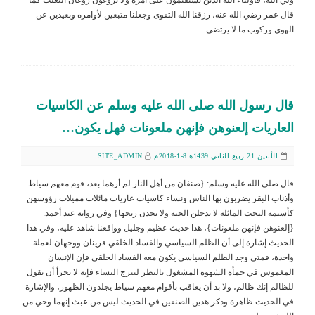
قال عمر رضي الله عنه، رزقنا الله التقوى وجعلنا متبعين لأوامره وبعيدين عن
الهوى وركوب ما لا يرتضى.
قال رسول الله صلى الله عليه وسلم عن الكاسيات
العاريات إلعنوهن فإنهن ملعونات فهل يكون…
الأثنين 21 ربيع الثاني 1439ﻫ 8-1-2018م
SITE_ADMIN
قال صلى الله عليه وسلم: {صنفان من أهل النار لم أرهما بعد، قوم معهم سياط
وأذناب البقر يضربون بها الناس ونساء كاسيات عاريات مائلات مميلات رؤوسهن
كأسنمة البخت المائلة لا يدخلن الجنة ولا يجدن ريحها} وفي رواية عند أحمد:
{إلعنوهن فإنهن ملعونات}، هذا حديث عظيم وجليل وواقعنا شاهد عليه، وفي هذا
الحديث إشارة إلى أن الظلم السياسي والفساد الخلقي قرينان ووجهان لعملة
واحدة، فمتى وجد الظلم السياسي يكون معه الفساد الخلقي فإن الإنسان
المغموس في حمأة الشهوة المشغول بالنظر لتبرج النساء فإنه لا يجرأ أن يقول
للظالم إنك ظالم، ولا بد أن يعاقب بأقوام معهم سياط يجلدون الظهور، والإشارة
في الحديث ظاهرة وذكر هذين الصنفين في الحديث ليس من عبث إنهما وحي من