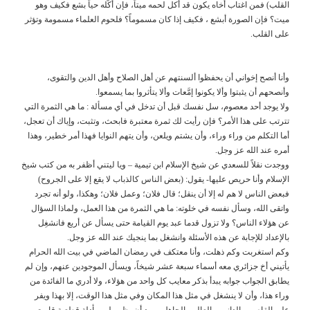
القلب) فمن اغتاب أخاه يكون قد أكل لحمه ميتاً، فإن أكْله حياً بشع فكيف وهو
ميت؟ فإن الصورة أبشع ، فكيف إذا كان مسموماً؟ فلحوم العلماء مسمومة وتؤثر
على القلب.
وأنا أنصح إخواني أن يحفظوا ألسنتهم عن أهل الصلاح وأهل الدين والتقوى،
وأنصحهم أن يثبتوا وألا يكونوا إمَّعات وألا يتأثروا بما يسمعوا.
ولا يوجد أحد معصوم، سل نفسك قبل أن تدخل في أي مسألة : ما هي الثمرة التي
تترتب على هذا الأمر؟ فإن رأيت لك ثمرة معتبرة فابحث، وتثبت، وإياك أن تعجل،
أما التكلم من وراء وراء، وأن يشتم ويلعن، وأن يتهم النوايا فهذا أمر خطير، وهذا
أمره عند الله عز وجل.
ووجدت نقلاً للسعدي عن شيخ الإسلام ابن تيمية – ويا ليتني أظفر به من كتب شيخ
الإسلام وأنا حريص عليها- يقول: (بعض الناس كالذباب لا يقع إلا على الجروح)
فبعض الناس لا هم له إلا أن ينقل؛ قال فلان؛ وعمل فلان؛ وهكذا، ولو أنه تجرد
واتقى الله، وسأل نفسه في خلوته: ما هي الثمرة من هذا العمل، ولماذا السؤال
عن هؤلاء الناس؟ ولا تزول قدما عبد يوم القيامة حتى يسأل عن أربع فانشغِل
بالإعداد للإجابة عن هذه الأسئلة وانشغل بما ينجيك عند الله عز وجل.
وكم استغربت وكم ذهلت، وأنا معتكف في رمضان الماضي في بيت الله الحرام
يأتيني أخ جزائري معه أسماء سبعة عشر شيخاً، ويسأل الموجودين عنهم، وإن لم
يطابق الجواب جوابه يبدأ بذكر معايب كل واحد من هؤلاء، ولا أدري ما الفائدة من
وراء هذا، وأن لا ينشغل في مثل هذا المكان وفي مثل هذا الوقت، إلا بهذا ويفر
على القاصي والداني، والعالم والجاهل، يريد أن يظهر لهم بأدلة قطعية قامت