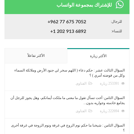
للإشتراك بمجموعة الواتساب
للرجال:
+962 77 675 7052
للنساء:
+1 202 913 6892
الأكثر تفاعلاً
الأكثر زيارة
السؤال الثالث عشر : حكم دعاء ( اللهم سخر لي جنود الأرض وملائكة السماء
وكل من فوضته أمري ) ؟
253391 زيارة
الفتاوى
السؤال الثامن: أخت تسأل تقول ما معنى ما ملكت أيمانكم، وهل يجوز للرجل أن
يجامع خادمته وجواريه بدون...
222694 زيارة
الفتاوى
السؤال الثامن : شيخنا ما حكم نوم الزوج في غرفة ونوم الزوجة في غرفة أخرى
؟