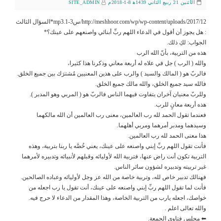
الأثنين 21 ربيع الثاني 1439ﻫ 8-1-2018م
SITE_ADMIN
http://meshhoor.com/wp/wp-content/uploads/2017/12/س3-1.mp3*السؤال الثالث
: هل يجوز أن أقول في الدعاء اللهم ربِّ أبنائي واصنعهم على عينك؟*
الجواب: لكِ ذلك.
هذه من التربية، بأنّ الله الرب
والله ( الرب ) جل في علاه له أربعة معاني وذكرنا هذا كثيرا،
فالربّ هو ( المالك والسيد ) والرب على هذين المعنيين مُشترَك بين جميع الخلق.
فالله سيد جميع الخلق، والله مالك جميع الخلق.
وللربّ معنيان آخران يتفاوت فيهما الناس فالربّ هو ( المربي وهو المدبر ).
هذه أربعة معانٍ للرب.
فعندما تقول الحمد لله رب العالمين، معنى رب العالمين أن الله مالكهما
وسيدهما ومدبر أمرهما ومربي أهلهما.
هذا معنى الحمد لله رب العالمين.
فأنت تقول اللهم ربِّ إبني واصنعه على عينك، يعني خُصَّه يا ربنا بتربية، وهذه
التربية تكون أنت راض عنها، فتربية الله لأوليائه وقبلهم لأنبيائه وتدبيره لأمرهما
غير تربيته وتدبيره لشؤون سائر الناس.
فهنالك تدبير خاص لله، وتربية خاصة من الله عز وجل لأوليائه وعباده الصالحين.
فأنت لما تقول اللهم ربِّ إبني واصنعه على عينك، أنت تقول يا رب اجعله من
خواصك، اجعله يارب من التربية الخاصة، وهذا المقدار من الدعاء لا حرج فيه.
والله تعالى اعلم .
⬅ مجلس فتاوى الجمعة.