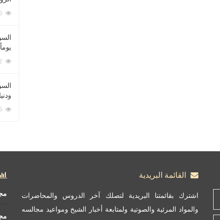
212096 زيارة
السؤ
يوماً
137242 زيارة
السؤا
ودني
117385 زيارة
القائمة البريدية
مج
اشترك بقائمتنا البريدية لتصلك آخر الدروس والمحاضرات
والمواد المرئية والصوتية ولمتابعة أخبار الشيخ ومواعيد مجالسه
مج