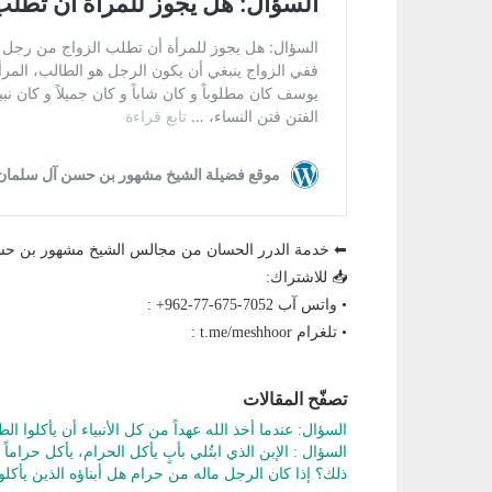
⬅ خدمة الدرر الحسان من مجالس الشيخ مشهور بن ح
📥 للاشتراك:
• واتس آب ‎+962-77-675-7052 :
• تلغرام t.me/meshhoor :
تصفّح المقالات
السؤال: عندما أخذ الله عهداً من كل الأنبياء أن يأكلوا 
السؤال : الإبن الذي ابتُلي بأبٍ يأكل الحرام، يأكل حراماً
ذلك؟ إذا كان الرجل ماله من حرام هل أبناؤه الذين يأكلو