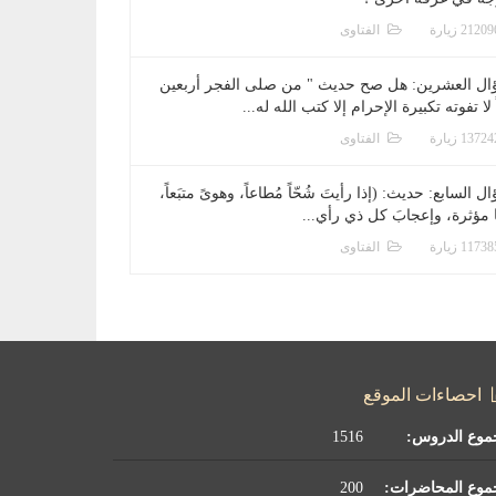
الفتاوى
ال العشرين: هل صح حديث " من صلى الفجر أربعين
 لا تفوته تكبيرة الإحرام إلا كتب الله له...
الفتاوى
ل السابع: حديث: (إذا رأيتَ شُحّاً مُطاعاً، وهوىً متبَعاً،
ا مؤثرة، وإعجابَ كل ذي رأي...
الفتاوى
احصاءات الموقع
موع الدروس:
1516
موع المحاضرات:
200