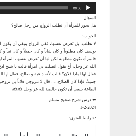
مشغل
00:00
الصوت
السؤال:
هل يجوز للمرأة أن تطلب الزواج من رجل صالح؟
الجواب:
لا تطلب، بل تَعرض نفسها، ففي الزواج ينبغي أن يكون الر
يوسف كان مطلوباً و كان شاباً و كان جميلاً و كان نبياً و
فالمرأة تكون مطلوبة لكن لها أن تَعرض نفسها، المرأة له
الله عز وجل، أخ يقول اتصلت بي امرأة قالت يا شيخ ادع الل
فقال لها لماذا فلان؟ قالت لأنه داعية و صالح، فقال لها اللهم
جميلاً، فإذا كان الصلاح….. قال لا تتزوجي فلاناً بل تزوج
الطاعة ينبغي أن تكون خالصة لله عز وجل.✍️✍️
⬅ درس شرح صحيح مسلم
1-2-2024
↩ رابط الفتوى: