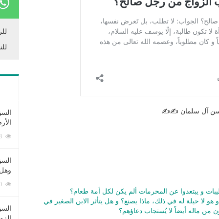
للر
للن
سن آل سلمان ✍️✍️
السؤ
الأر
253398 زيارة
السؤ
وهل 
222740 زيارة
الطيبات و يبتعدوا عن المحرمات ألم يكن لكل أمة طعام؟
 و هو لا حيلة له في ذلك، ماذا يصنع؟ و هل يتأثر الابن الصغير في
السؤ
ن من ماله أيضاً لا يُستجاب دعاؤهم؟
الزو