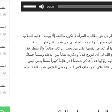
استخدم
00:00
تفسي
مفاتيح
5425 زيارة
الأسهم
أعلى/
تفسي
أسفل
5188 زيارة
لزيادة
جل هو الطالب، المرأة لا تكون طالبة، إلّا يوسف عليه السلام،
أو
 كان مطلوباً، وعصمه الله تعالى من هذه الفتن فتن النساء،
تفسير
خفض
ا أن تَعرض نفسها على من تحب إن كان صالحاً وإلّا تنتظر قدَر
5208 زيارة
مستوى
ه لي أن اتزوج فلاناً و ذكرَت شاباً من الدعاة وسيماً جميلاً،
الصوت.
 زوِّجْها فلاناً فذكر شخصاً آخر عالِماً كبيراً مسنّاً يعني ليس
تفسير
ي فلاناً فلان آخر، فالإخلاص لله، ومعنى العَرْض هذه طاعة، هذه
5092 زيارة
تفسير 
5210 زيارة