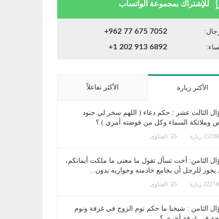
للإشتراك بمجموعة الواتساب
+962 77 675 7052
جال:
+1 202 913 6892
ساء:
الأكثر تفاعلاً
الأكثر زيارة
ال الثالث عشر : حكم دعاء ( اللهم سخر لي جنود
ض وملائكة السماء وكل من فوضته أمري ) ؟
الفتاوى
ال الثامن: أخت تسأل تقول ما معنى ما ملكت أيمانكم،
يجوز للرجل أن يجامع خادمته وجواريه بدون...
الفتاوى
ال الثامن : شيخنا ما حكم نوم الزوج في غرفة ونوم
جة في غرفة أخرى ؟