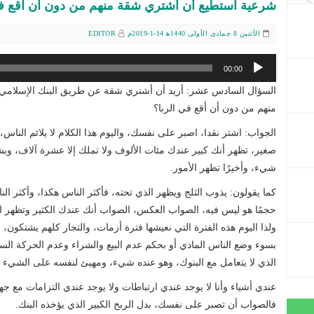
شرعية أستطيع أن أشتري شقة منهم من دون أن أقع في
الأثنين 8 جمادى الأولى 1440ﻫ 14-1-2019م
EDITOR
مشغل
00:00
الصوت
السؤال السادس عشر: أريد أن أشتري شقة عن طريق البنك الإسلام
منهم من دون أن أقع في الربا؟
الجواب: اشتر نقدا، اصبر على نفسك، واليوم هذا الكلام لا يلائم الناس
صغير، تظهر أنك كبير عندك مئات الألوف ولا تملك إلا عشرة آلاف، وبش
شيء، وأخيرًا تظهر الأمور.
كما يقولون: يذوب الثلج ويظهر الذي تحته، فأكثر الناس هكذا، وأكثر ال
حجمًا هو ليس فيه، الصواب العكس، الصواب أنك عندك الكثير وتظهر ال
ولذا اليوم هذه الفترة التي نعيشها فترة أزمات، والتجار كلهم يشتكون، 
بسوء وضع الناس المادي أو بحكم عدم البيع والشراء وعدم الحركة السوق
الذي لا يتعامل مع البنوك، وهو عنده شيء، ومهيئ لنفسه على الشيء ال
عندي أشياء وأنا لا يوجد عندي ارتباطات ولا يوجد عندي التزامات مع ج
فالصواب أن تصبر على نفسك، بدل الربح الكبير الذي يؤخذه البنك.