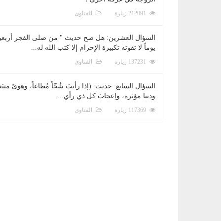
212091 زيارة
الفتاوى
السؤال العشرين: هل صح حديث " من صلى الفجر أربعي
يوماً لا تفوته تكبيرة الإحرام إلا كتب الله له...
137231 زيارة
الفتاوى
السؤال السابع: حديث: (إذا رأيتَ شُحّاً مُطاعاً، وهوىً متبَعا
ودنيا مؤثرة، وإعجابَ كل ذي رأي...
117369 زيارة
الفتاوى