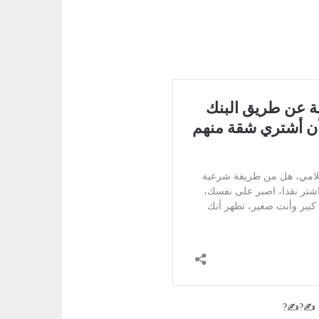
ن ✍?✍?