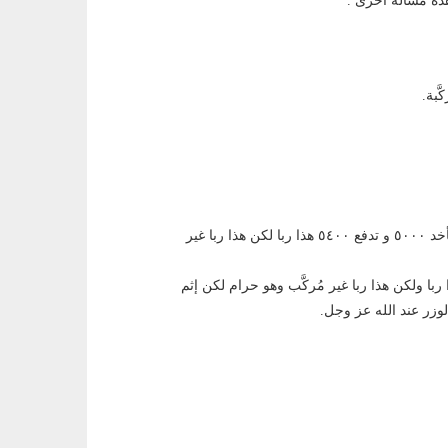
 هذه مسألة أخرى .
لزيادة
أو
خفض
َّبة.
مستوى
الصوت.
٥٠٠٠ و ٥٢٠٠ و ٥٤٠٠ و ٥١٠٠ و ٥٠٥٠ قلّت او كثُرت هذا ربا، وهكذا تأخد ٥٠٠٠ و تدفع ٥٤٠٠ هذا ربا لكن هذا ربا غير
ي جهة من الجهات فهذا ربا ولكن هذا ربا غير مُركَّب وهو حرام لكن إثم
 الوزر عند الله عز وجل.