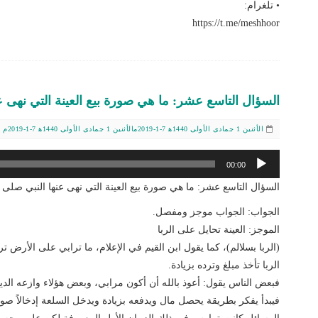
• تلغرام:
https://t.me/meshhoor
السؤال التاسع عشر: ما هي صورة بيع العينة التي نهى ع
الأثنين 1 جمادى الأولى 1440ﻫ 7-1-2019م
الأثنين 1 جمادى الأولى 1440ﻫ 7-1-2019م
مشغل
00:00
الصوت
السؤال التاسع عشر: ما هي صورة بيع العينة التي نهى عنها النبي صلى 
الجواب: الجواب موجز ومفصل.
الموجز: العينة تحايل على الربا
(الربا بسلالم)، كما يقول ابن القيم في الإعلام، ما ترابي على الأرض تر
الربا تأخذ مبلغ وترده بزيادة.
فبعض الناس يقول: أعوذ بالله أن أكون مرابي، وبعض هؤلاء وازعه ال
فيبدأ يفكر بطريقة يحصل مال ويدفعه بزيادة ويدخل السلعة إدخالاً صور