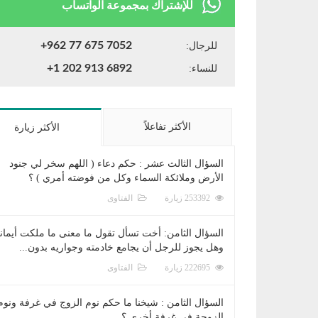
للإشتراك بمجموعة الواتساب
+962 77 675 7052
للرجال:
+1 202 913 6892
للنساء:
الأكثر تفاعلاً
الأكثر زيارة
السؤال الثالث عشر : حكم دعاء ( اللهم سخر لي جنود
الأرض وملائكة السماء وكل من فوضته أمري ) ؟
253392 زيارة
الفتاوى
السؤال الثامن: أخت تسأل تقول ما معنى ما ملكت أيمان
وهل يجوز للرجل أن يجامع خادمته وجواريه بدون...
222695 زيارة
الفتاوى
السؤال الثامن : شيخنا ما حكم نوم الزوج في غرفة ونوم
الزوجة في غرفة أخرى ؟