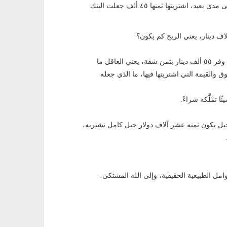
خرج معنا شخص قبل أيام في درس الخميس، يقول: اشتريت شقة على مدى بعيد، اشتريتها ثمنها ٤٥ ألف جعلت البنك
اصبر على نفسك أربع خمس سنوات عشر سنوات عشرين سنة، وأنت وفر ٥٥ ألف دينار بثمن شقة، يعني العاقل ما
ق والقيمة التي اشتريتها فيها، ما الذي جعله
تمْلَّكه شراءً.
جبل يكون ثمنه عشر آلاف دولار جبل كامل تشتريه،
امل الطبيعية الحقيقية، وإلى الله المشتكى.