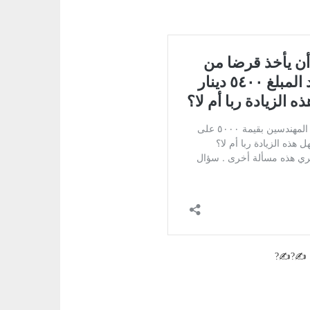
ن ✍?✍?