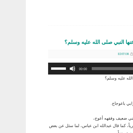
نها النبي صلى الله عليه وسلم؟
EDITOR
استخدم
00:00
مفاتيح
الله عليه وسلم؟
الأسهم
أعلى/
أسفل
لزيادة
ابي باعوجاج.
أو
خفض
ديني ضعيف وفقهه أعوج،
مستوى
ياً، كما قال عبدالله ابن عباس، لما سئل عن بعض
الصوت.