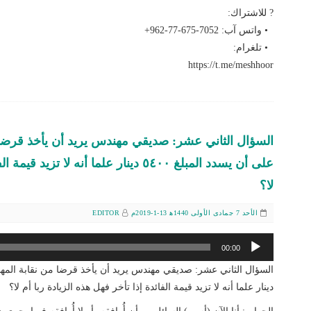
? للاشتراك:
• واتس آب: ‎+962-77-675-7052
• تلغرام:
https://t.me/meshhoor
على أن يسدد المبلغ ٥٤٠٠ دينار علما أنه لا
لا؟
الأحد 7 جمادى الأولى 1440ﻫ 13-1-2019م
EDITOR
مشغل
00:00
الصوت
دينار علما أنه لا تزيد قيمة الفائدة إذا تأخر فهل هذه الزيادة ربا أم لا؟