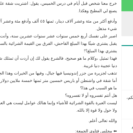
يصنع لي المطبخ وهكذا.
وأدفع أكثر من مئة وعشر آلاف دينار، ثمنها ٤٥ ألف وأدفع مئة وعشر آلاف دينار، يعني الربح كم يكون؟
شيء مذهل.
يقبل يشتري شيئًا بهذا المبلغ الفاحش، الفرق بين القيمة الشرائية بالسو
يشتري بهذا المبلغ؟!
فهذا تمثيل ،وكلام ما هو صحيح، فالشرع يقول لك إن أردت أن تمتلك شيئًا 
دنيا عجيبة دنيا غريبة.
تذهب لجزيرة من جزر إندونيسيا فيها جبال، وفيها من الخيرات وهذا ال
أما شقة في واشنطن أو باريس خمسين متر ثمنها خمسة ملايين دولار.
ما هو السبب في هذا؟
هل أنتم تفسروه أو لا تفسروه؟
كم،
ليست العبرة بالقوة الشرائية للأشياء وإنما هنالك عوامل ليست هي العو
ولا حول ولا قوة إلا بالله.
والله تعالى أعلم.
⬅ مجلس فتاوى الجمعة: