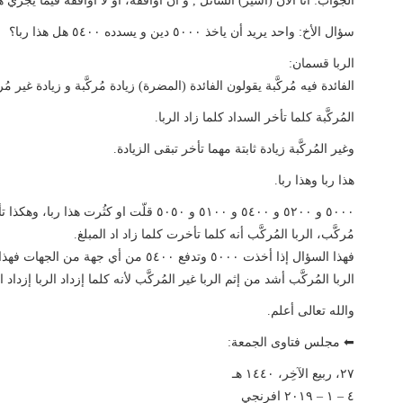
الجواب: أنا الآن (أسير) السائل , و أن أُوافقه، أو لا أُوافقه فيما يجري
سؤال الأخ: واحد يريد أن ياخذ ٥٠٠٠ دين و يسدده ٥٤٠٠ هل هذا ربا؟
الربا قسمان:
الفائدة فيه مُركَّبة يقولون الفائدة (المضرة) زيادة مُركَّبة و زيادة غير مُرك
المُركَّبة كلما تأخر السداد كلما زاد الربا.
وغير المُركَّبة زيادة ثابتة مهما تأخر تبقى الزيادة.
هذا ربا وهذا ربا.
مُركَّب، الربا المُركَّب أنه كلما تأخرت كلما زاد اد المبلغ.
فهذا السؤال إذا أخذت ٥٠٠٠ وتدفع ٥٤٠٠ من أ
الربا المُركَّب أشد من إثم الربا غير المُركَّب لأنه كلما إزداد الربا إزداد
والله تعالى أعلم.
⬅ مجلس فتاوى الجمعة:
٢٧، ربيع الآخِر، ١٤٤٠ هـ
٤ – ١ – ٢٠١٩ افرنجي