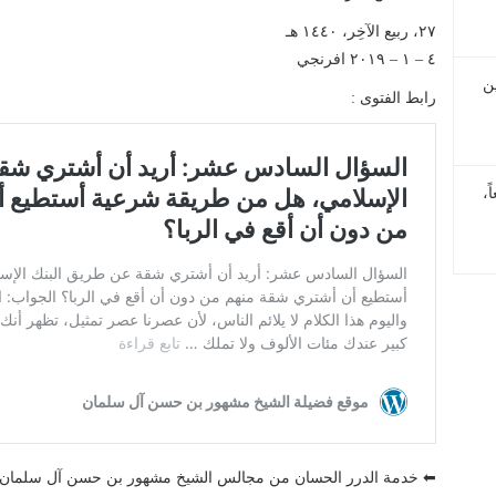
٢٧، ربيع الآخِر، ١٤٤٠ هـ
٤ – ١ – ٢٠١٩ افرنجي
ن
رابط الفتوى :
ً،
⬅ خدمة الدرر الحسان من مجالس الشيخ مشهور بن حسن آل سلما